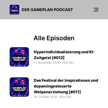
DER GAMEPLAN PODCAST
Alle Episoden
Hyperindividualisierung und KI-
Zeitgeist [#012]
11. November 2025
‧
33m 54s
Das Festival der Inspirationen und
dopamingesteuerte
Welpenerziehung [#011]
29. October 2025
‧
40m 25s