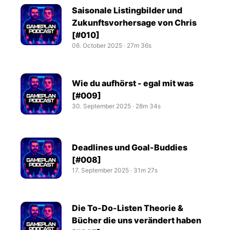
Saisonale Listingbilder und
Zukunftsvorhersage von Chris
[#010]
06. October 2025
‧
27m 36s
Wie du aufhörst - egal mit was
[#009]
30. September 2025
‧
28m 34s
Deadlines und Goal-Buddies
[#008]
17. September 2025
‧
31m 27s
Die To-Do-Listen Theorie &
Bücher die uns verändert haben