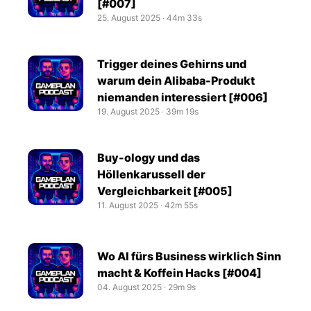
[#007]
25. August 2025
‧
44m 33s
Trigger deines Gehirns und
warum dein Alibaba-Produkt
niemanden interessiert [#006]
19. August 2025
‧
39m 19s
Buy-ology und das
Höllenkarussell der
Vergleichbarkeit [#005]
11. August 2025
‧
42m 55s
Wo AI fürs Business wirklich Sinn
macht & Koffein Hacks [#004]
04. August 2025
‧
29m 9s